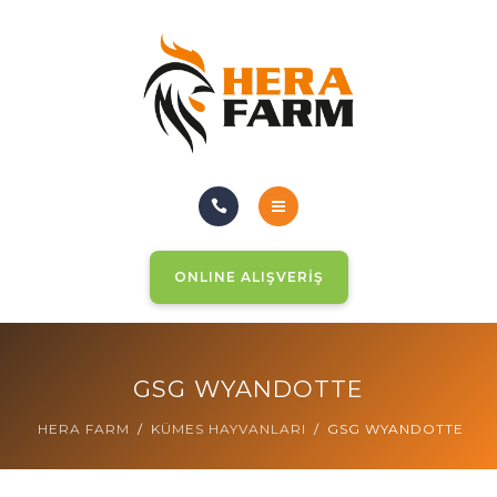
KÜMES HAYVANLARI
KÜMES EKİPMANLARI
MİSAFİRLERİMİZ
İLETİŞİM
ANASAYFA
ONLINE ALIŞVERİŞ
HAKKIMIZDA
KÜMES HAYVANLARI
GSG WYANDOTTE
KÜMES EKİPMANLARI
HERA FARM
KÜMES HAYVANLARI
GSG WYANDOTTE
MİSAFİRLERİMİZ