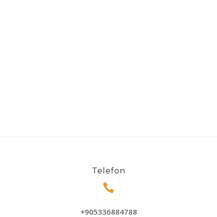
Telefon
+905336884788