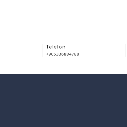
Telefon
+905336884788